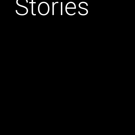
S
t
o
r
i
e
s