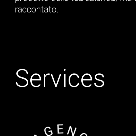
raccontato.
S
e
r
v
i
c
e
s