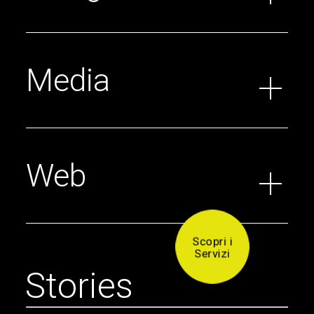
Media
Web
Scopri i
Servizi
S
t
o
r
i
e
s