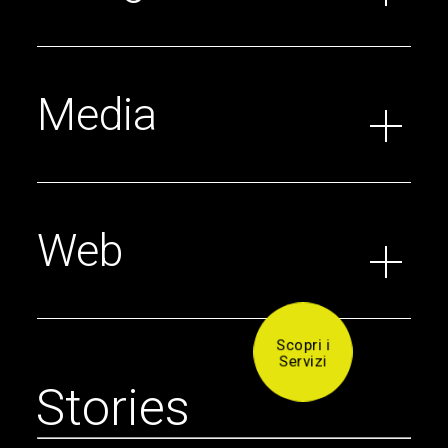
Media
Web
Scopri i
Servizi
S
t
o
r
i
e
s