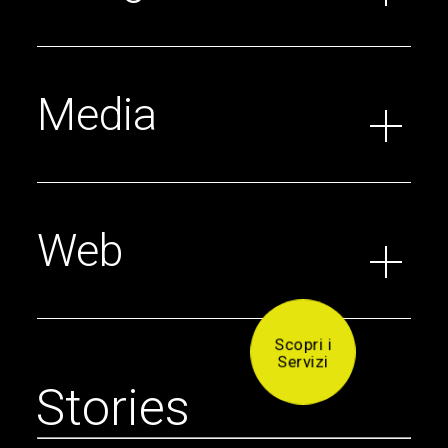
Media
Web
Scopri i
Servizi
S
t
o
r
i
e
s