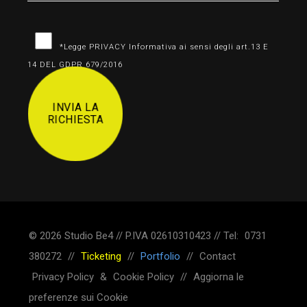
*Legge PRIVACY Informativa ai sensi degli art.13 E
14 DEL GDPR 679/2016
INVIA LA
RICHIESTA
© 2026 Studio Be4 // P.IVA 02610310423 // Tel:
0731
380272
//
Ticketing
//
Portfolio
//
Contact
Privacy Policy
&
Cookie Policy
//
Aggiorna le
preferenze sui Cookie