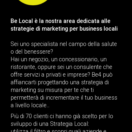
B
e
L
o
c
a
l
è
l
a
n
o
s
t
r
a
a
r
e
a
d
e
d
i
c
a
t
a
a
l
l
e
s
t
r
a
t
e
g
i
e
d
i
m
a
r
k
e
t
i
n
g
p
e
r
b
u
s
i
n
e
s
s
l
o
c
a
l
i
S
e
i
u
n
o
s
p
e
c
i
a
l
i
s
t
a
n
e
l
c
a
m
p
o
d
e
l
l
a
s
a
l
u
t
e
o
d
e
l
b
e
n
e
s
s
e
r
e
?
H
a
i
u
n
n
e
g
o
z
i
o
,
u
n
c
o
n
c
e
s
s
i
o
n
a
r
i
o
,
u
n
r
i
s
t
o
r
a
n
t
e
,
o
p
p
u
r
e
s
e
i
u
n
c
o
n
s
u
l
e
n
t
e
c
h
e
o
f
f
r
e
s
e
r
v
i
z
i
a
p
r
i
v
a
t
i
e
i
m
p
r
e
s
e
?
B
e
4
p
u
ò
a
f
f
i
a
n
c
a
r
t
i
p
r
o
g
e
t
t
a
n
d
o
u
n
a
s
t
r
a
t
e
g
i
a
d
i
m
a
r
k
e
t
i
n
g
s
u
m
i
s
u
r
a
p
e
r
t
e
c
h
e
t
i
p
e
r
m
e
t
t
e
r
à
d
i
i
n
c
r
e
m
e
n
t
a
r
e
i
l
t
u
o
b
u
s
i
n
e
s
s
a
l
i
v
e
l
l
o
l
o
c
a
l
e
.
.
P
i
ù
d
i
7
0
c
l
i
e
n
t
i
c
i
h
a
n
n
o
g
i
à
s
c
e
l
t
o
p
e
r
l
o
s
v
i
l
u
p
p
o
d
i
u
n
a
S
t
r
a
t
e
g
i
a
L
o
c
a
l
:
u
t
i
l
i
z
z
a
i
l
f
i
l
t
r
o
e
s
c
o
p
r
i
q
u
a
l
i
a
z
i
e
n
d
e
e