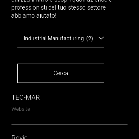
p
r
o
f
e
s
s
i
o
n
i
s
t
i
d
e
l
t
u
o
s
t
e
s
s
o
s
e
t
t
o
r
e
a
b
b
i
a
m
o
a
i
u
t
a
t
o
!
TEC-MAR
Website
Rovic