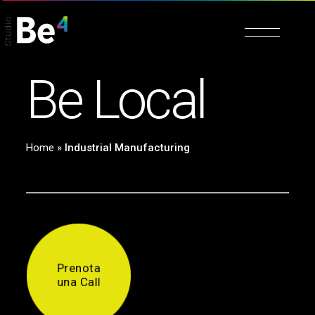
Studio
B
e
L
o
c
a
l
Home
»
Industrial Manufacturing
Prenota
una Call