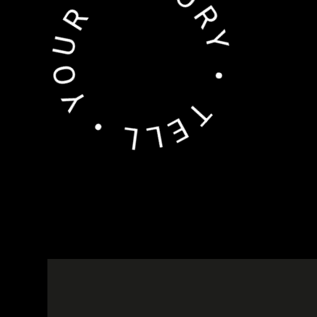
TELL • YOUR • STORY •