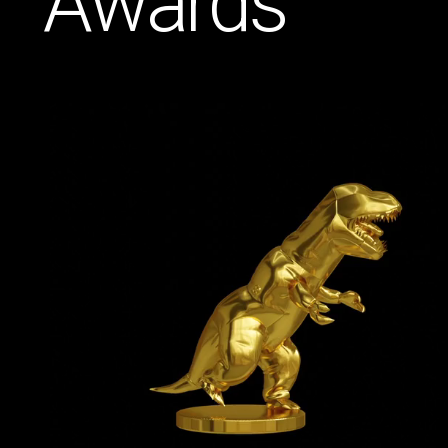
A
w
a
r
d
s