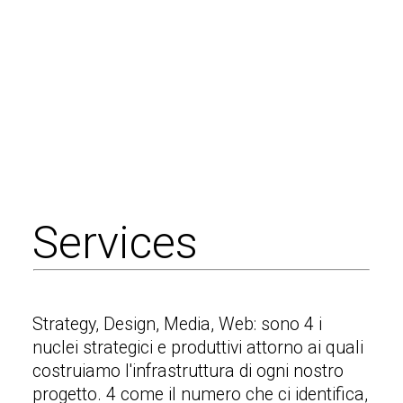
comprenderle, farle diventare nostre. E
trasformare ciascuna di esse in una
narrazione capace di comunicare in
maniera inedita ed efficace non solo
l’identità, i valori o il prodotto della tua
azienda, ma ciò che la rende qualcosa di
unico. Qualcosa che merita di essere
raccontato.
S
e
r
v
i
c
e
s
Strategy, Design, Media, Web: sono 4 i
nuclei strategici e produttivi attorno ai quali
costruiamo l'infrastruttura di ogni nostro
progetto. 4 come il numero che ci identifica,