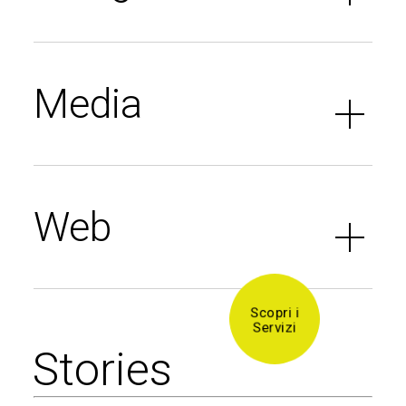
Media
Web
Scopri i
Servizi
S
t
o
r
i
e
s