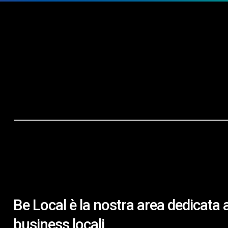
B
e
L
o
c
a
l
è
l
a
n
o
s
t
r
a
a
r
e
a
d
e
d
i
c
a
t
a
b
u
s
i
n
e
s
s
l
o
c
a
l
i