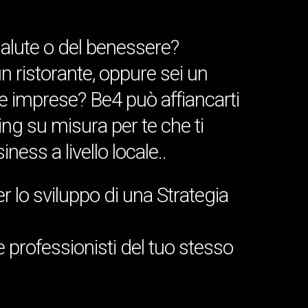
s
a
l
u
t
e
o
d
e
l
b
e
n
e
s
s
e
r
e
?
u
n
r
i
s
t
o
r
a
n
t
e
,
o
p
p
u
r
e
s
e
i
u
n
e
i
m
p
r
e
s
e
?
B
e
4
p
u
ò
a
f
f
i
a
n
c
a
r
t
i
i
n
g
s
u
m
i
s
u
r
a
p
e
r
t
e
c
h
e
t
i
s
i
n
e
s
s
a
l
i
v
e
l
l
o
l
o
c
a
l
e
.
.
e
r
l
o
s
v
i
l
u
p
p
o
d
i
u
n
a
S
t
r
a
t
e
g
i
a
e
p
r
o
f
e
s
s
i
o
n
i
s
t
i
d
e
l
t
u
o
s
t
e
s
s
o