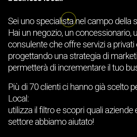
S
e
i
u
n
o
s
p
e
c
i
a
l
i
s
t
a
n
e
l
c
a
m
p
o
d
e
l
l
a
H
a
i
u
n
n
e
g
o
z
i
o
,
u
n
c
o
n
c
e
s
s
i
o
n
a
r
i
o
,
c
o
n
s
u
l
e
n
t
e
c
h
e
o
f
f
r
e
s
e
r
v
i
z
i
a
p
r
i
v
a
t
i
p
r
o
g
e
t
t
a
n
d
o
u
n
a
s
t
r
a
t
e
g
i
a
d
i
m
a
r
k
e
t
p
e
r
m
e
t
t
e
r
à
d
i
i
n
c
r
e
m
e
n
t
a
r
e
i
l
t
u
o
b
u
P
i
ù
d
i
7
0
c
l
i
e
n
t
i
c
i
h
a
n
n
o
g
i
à
s
c
e
l
t
o
p
L
o
c
a
l
:
u
t
i
l
i
z
z
a
i
l
f
i
l
t
r
o
e
s
c
o
p
r
i
q
u
a
l
i
a
z
i
e
n
d
e
s
e
t
t
o
r
e
a
b
b
i
a
m
o
a
i
u
t
a
t
o
!