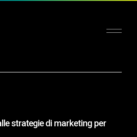
a
l
l
e
s
t
r
a
t
e
g
i
e
d
i
m
a
r
k
e
t
i
n
g
p
e
r