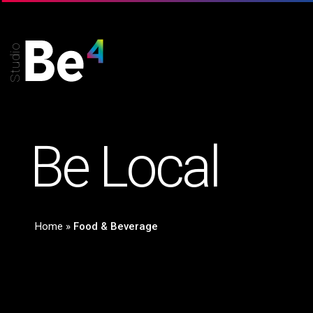
Studio
B
e
L
o
c
a
l
Home
»
Food & Beverage